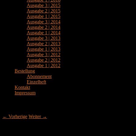
Ausgabe 3 | 2015
Ausgabe 2 | 2015
Ausgabe 1 | 2015
Ausgabe 3 | 2014
Ausgabe 2 | 2014
Ausgabe 1 | 2014
Ausgabe 3 | 2013
Ausgabe 2 | 2013
Ausgabe 1 | 2013
Ausgabe 3 | 2012
Ausgabe 2 | 2012
Ausgabe 1 | 2012
Bestellung
Abonnement
Einzelheft
Kontakt
Impressum
Beitrags-Navigation
←
Vorherige
Weiter
→
Romantiker und Illusionist