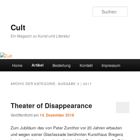
Suche
Cult
Ein Magazin zu Kunst und Literatur
Hauptmenü
Artikel
Home
Bestellung
Kontakt
Impressum
Zum
Zum
Inhalt
sekundären
ARCHIV DER KATEGORIE:
AUSGABE 3 | 2017
wechseln
Inhalt
Theater of Disappearance
wechseln
Veröffentlicht am
14. Dezember 2018
Zum Jubiläum des von Peter Zumthor vor 20 Jahren erbauten
und wegen seiner Glasfassade berühmten Kunsthaus Bregenz