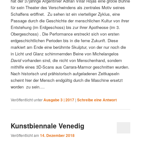
hat der 37jährige Argentinier Adrián Villar Rojas eine große Bühne
für sein Theater des Verschwindens als zentrales Motiv seines
Schaffens eröffnet. Zu sehen ist ein vierteiliger Zyklus, eine
Passage durch die Geschichte der menschlichen Kultur von ihrer
Entstehung (im Erdgeschoss) bis zur ihrer Apotheose (im 3.
Obergeschoss) . Die Performance erstreckt sich von ersten
erdgeschichtlichen Perioden bis in die ferne Zukunft. Diese
markiert am Ende eine berühmte Skulptur, von der nur noch die
in Licht und Glanz schimmernden Beine von Michelangelos
David
vorhanden sind, die nicht von Menschenhand, sondern
mithilfe eines 3D-Scans aus Carrara-Marmor geschnitten wurden.
Nach historisch und prähistorisch aufgeladenen Zeitkapseln
scheint hier der Mensch endgültig durch die Maschine ersetzt
worden zu sein….
Veröffentlicht unter
Ausgabe 3 | 2017
|
Schreibe eine Antwort
Kunstbiennale Venedig
Veröffentlicht am
14. Dezember 2018