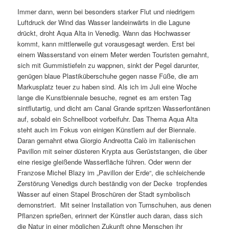
Immer dann, wenn bei besonders starker Flut und niedrigem
Luftdruck der Wind das Wasser landeinwärts in die Lagune
drückt, droht Aqua Alta in Venedig. Wann das Hochwasser
kommt, kann mittlerweile gut vorausgesagt werden. Erst bei
einem Wasserstand von einem Meter werden Touristen gemahnt,
sich mit Gummistiefeln zu wappnen, sinkt der Pegel darunter,
genügen blaue Plastiküberschuhe gegen nasse Füße, die am
Markusplatz teuer zu haben sind. Als ich im Juli eine Woche
lange die Kunstbiennale besuche, regnet es am ersten Tag
sintflutartig, und dicht am Canal Grande spritzen Wasserfontänen
auf, sobald ein Schnellboot vorbeifuhr. Das Thema Aqua Alta
steht auch im Fokus von einigen Künstlern auf der Biennale.
Daran gemahnt etwa Giorgio Andreotta Calò im italienischen
Pavillon mit seiner düsteren Krypta aus Gerüststangen, die über
eine riesige gleißende Wasserfläche führen. Oder wenn der
Franzose Michel Blazy im „Pavillon der Erde“, die schleichende
Zerstörung Venedigs durch beständig von der Decke tropfendes
Wasser auf einen Stapel Broschüren der Stadt symbolisch
demonstriert. Mit seiner Installation von Turnschuhen, aus denen
Pflanzen sprießen, erinnert der Künstler auch daran, dass sich
die Natur in einer möglichen Zukunft ohne Menschen ihr