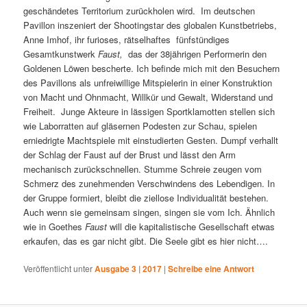
geschändetes Territorium zurückholen wird. Im deutschen
Pavillon inszeniert der Shootingstar des globalen Kunstbetriebs,
Anne Imhof, ihr furioses, rätselhaftes fünfstündiges
Gesamtkunstwerk
Faust,
das der 38jährigen Performerin den
Goldenen Löwen bescherte. Ich befinde mich mit den Besuchern
des Pavillons als unfreiwillige Mitspielerin in einer Konstruktion
von Macht und Ohnmacht, Willkür und Gewalt, Widerstand und
Freiheit. Junge Akteure in lässigen Sportklamotten stellen sich
wie Laborratten auf gläsernen Podesten zur Schau, spielen
erniedrigte Machtspiele mit einstudierten Gesten. Dumpf verhallt
der Schlag der Faust auf der Brust und lässt den Arm
mechanisch zurückschnellen. Stumme Schreie zeugen vom
Schmerz des zunehmenden Verschwindens des Lebendigen. In
der Gruppe formiert, bleibt die ziellose Individualität bestehen.
Auch wenn sie gemeinsam singen, singen sie vom Ich. Ähnlich
wie in Goethes
Faust
will die kapitalistische Gesellschaft etwas
erkaufen, das es gar nicht gibt. Die Seele gibt es hier nicht….
Veröffentlicht unter
Ausgabe 3 | 2017
|
Schreibe eine Antwort